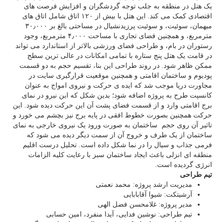
یک هتل در منطقه به جلب توجه گردشگران و افزایش فرصت های
اقتصادی کمک می کند. این هتل با بیش از ۱۲۰ اتاق شامل اتاق های
میهمان، سوئیت، و سوئیت پرزیدنشیال در مساحتی بالغ بر ۳۰٫۰۰۰
مترمربع، و همچنین فضای تجاری با مساحت ۴٫۰۰۰ مترمربع، وجود
رستوران در بام، و طراحی فضای ورزشی بالاتر از استاندارد می تواند
در قامت یک هتل پنج ستاره با تمامی امکانات در عالی ترین سطح
ممکن ظاهر شود. در روند طراحی این بنا، تقسیم حجم به دو قسمت
پودیوم و ساختمان اقامتی و همچنین موقعیت قرارگیری سایت در
مجاورت دریا موجب شد که ایده ی حرکت و نیروی امواج به عنوان
کانسپت طرح به پروژه اضافه شود؛ بدین شکل که این نیرو در نمای
برج اقامتی وارد و از قسمت فضای پشت آن این حرکت دیده شود. این
حرکت همچنین بصورت خطوط افقی در پایه برج نیز بچشم می خورد و
تاثیر آن روی حجم ساختمان به صورت ورود یک نیروی خارجی به نمای
ساختمان از یک طرف و خروج آن از سمت دیگر دیده می شود که
فرمی جذاب و سیال را در نما شکل داده است. تحلیل درست اقلیم
منطقه ای انزلی باعث ایجاد ساختمان سبز با رعایت کلیه الزامات
انرژی گردیده است.
تیم طراحی
مدیریت ارشد پروژه: محمد نعمتی
آرشیتکت: شیوا آقابابایی
مدیر پروژه: غلامحسن فضل الهی
تیم طراحی: نوشین فدایی، آیدا منفرد، امین حسابی