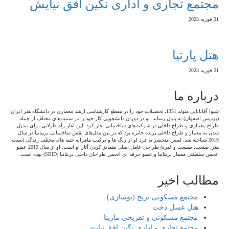
مجتمع تجاری و اداری نگین افق نیایش
21 فوریه 2023
هتل پارتیا
21 فوریه 2023
درباره ما
شیوا آقابابایی متولد 1351، تحصیلات خود را در مقطع کارشناسی ارشد معماری در دانشگاه هنر ایران
(پردیس اصفهان) به پایان رساند. او در دوران دانشجویی کار خود را در سمت‌های مختلف از جمله
طراح معماری و طراح داخلی در شرکت‌های ساختمانی آغاز کرد. این آغاز راه طولانی برای تبدیل
شدن به معمار و طراح داخلی برنده جایزه بود که در بین مدل‌های نقش ساختمانی بریتانیا در سال
2019 شناخته شد. لمس منحصر به فرد او از رنگ ها و ترکیب ماهرانه جنبه های مختلف زندگی (سنت،
هنر، صنعت، طبیعت و غیره) طراحی عامل اصلی متمایز کردن آثار او است. او از سال 2019 عضو
انجمن سلطنتی معمار بریتانیا و عضو حرفه ای انجمن طراحان داخلی بریتانیا (SBID) بوده است.
مطالب اخیر
مجتمع مسکونی ترنج (نوسازی)
هتل عسل دخت
مجتمع مسکونی و تفریحی مارینا
مجتمع تجاری و اداری نگین افق نیایش