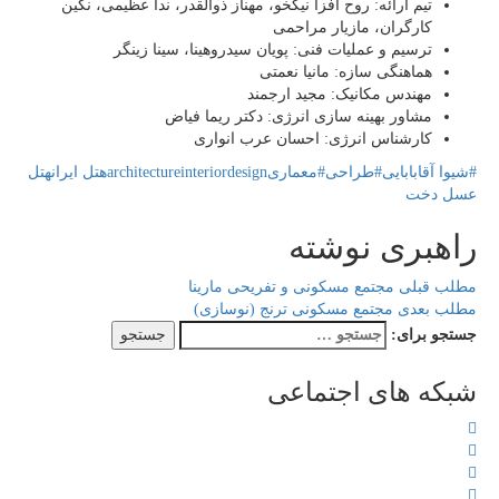
تیم ارائه: روح افزا نیکخو، مهناز ذوالقدر، ندا عظیمی، نگین
کارگران، مازیار مراحمی
ترسیم و عملیات فنی: پویان سیدروهینا، سینا زینگر
هماهنگی سازه: مانیا نعمتی
مهندس مکانیک: مجید ارجمند
مشاور بهینه سازی انرژی: دکتر ریما فیاض
کارشناس انرژی: احسان عرب انواری
#شیوا آقابابایی
#طراحی
#معماری
interiordesign
architecture
هتل ایران
هتل
عسل دخت
راهبری نوشته
مطلب قبلی
مجتمع مسکونی و تفریحی مارینا
مطلب بعدی
مجتمع مسکونی ترنج (نوسازی)
جستجو برای:
شبکه های اجتماعی