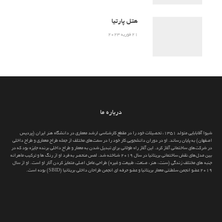
هتل پارتیا
21 فوریه 2023
درباره ما
شیوا آقابابایی متولد 1351، تحصیلات خود را در مقطع کارشناسی ارشد معماری در دانشگاه هنر ایران (پردیس
اصفهان) به پایان رساند. او در دوران دانشجویی کار خود را در سمت‌های مختلف از جمله طراح معماری و طراح داخلی
در شرکت‌های ساختمانی آغاز کرد. این آغاز راه طولانی برای تبدیل شدن به معمار و طراح داخلی برنده جایزه بود که در
بین مدل‌های نقش ساختمانی بریتانیا در سال 2019 شناخته شد. لمس منحصر به فرد او از رنگ ها و ترکیب ماهرانه
جنبه های مختلف زندگی (سنت، هنر، صنعت، طبیعت و غیره) طراحی عامل اصلی متمایز کردن آثار او است. او از سال
2019 عضو انجمن سلطنتی معمار بریتانیا و عضو حرفه ای انجمن طراحان داخلی بریتانیا (SBID) بوده است.