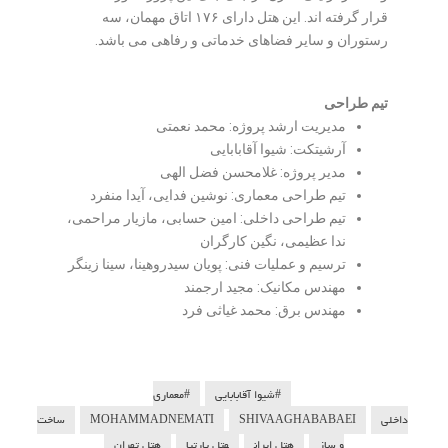
قرار گرفته اند. این هتل دارای ۱۷۶ اتاق مهمان، سه
رستوران و سایر فضاهای خدماتی و رفاهی می باشد.
تیم طراحی
مدیریت ارشد پروژه: محمد نعمتی
آرشیتکت: شیوا آقابابایی
مدیر پروژه: غلامحسن فضل الهی
تیم طراحی معماری: نوشین فدایی، آیدا منفرد
تیم طراحی داخلی: امین حسابی، مازیار مراحمی،
ندا عظیمی، نگین کارگران
ترسیم و عملیات فنی: پویان سیدروهینا، سینا زینگر
مهندس مکانیک: مجید ارجمند
مهندس برق: محمد غیاثی فرد
#شیوا آقابابایی
#معماری
داخلی
SHIVAAGHABABAEI
MOHAMMADNEMATI
ساخت
و ساز
هتل ایران
هتل پارتیا
هتل تهران