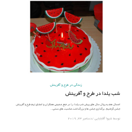
زندگی در طرح و آفرینش
شب یلدا در طرح و آفرینش
امسال هم به روال سال های پیش شب یلدا، را در جمع صمیمی همکاران و اعضای تیم طرح و آفرینش
جشن گرفتیم. برگذاری جشن ها و بزرگداشت مناسبت های سنتی…
توسط
شیوا آقابابایی
دسامبر 23, 2019