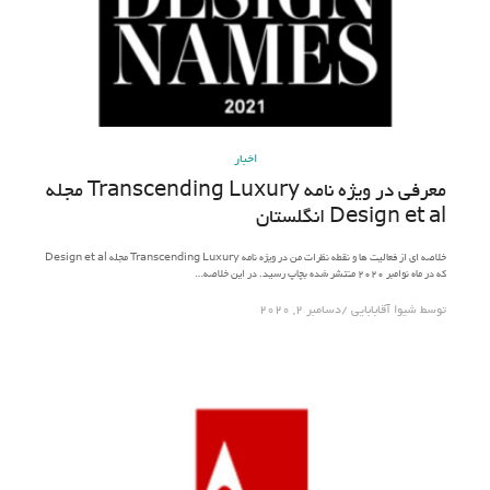
اخبار
معرفی در ویژه نامه Transcending Luxury مجله
Design et al انگلستان
خلاصه ای از فعالیت ها و نقطه نظرات من در ویژه نامه Transcending Luxury مجله Design et al
که در ماه نوامبر ۲۰۲۰ منتشر شده بچاپ رسید. در این خلاصه…
توسط
شیوا آقابابایی
دسامبر 2, 2020