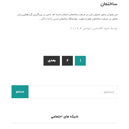
ساختمان
من بعنوان سفیر حضور زنان در صنعت ساختمان انتخاب شده ام. با من در بزرگترین گردهمایی زنان
شاغل در صنعت ساختمان همراه شوید. نمایشگاه ساختمان لندن (۶ تا ۷ آذر…
توسط
شیوا آقابابایی
نوامبر 4, 2019
راهبری
1
2
بعدی
نوشته‌ها
جستجو
برای:
شبکه های اجتماعی