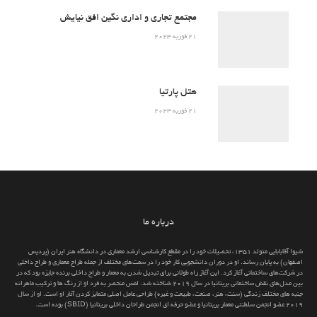
مجتمع تجاری و اداری نگین افق نیایش
21 فوریه 2023
هتل پارتیا
21 فوریه 2023
درباره ما
شیوا آقابابایی متولد 1351، تحصیلات خود را در مقطع کارشناسی ارشد معماری در دانشگاه هنر ایران (پردیس
اصفهان) به پایان رساند. او در دوران دانشجویی کار خود را در سمت‌های مختلف از جمله طراح معماری و طراح داخلی
در شرکت‌های ساختمانی آغاز کرد. این آغاز راه طولانی برای تبدیل شدن به معمار و طراح داخلی برنده جایزه بود که در
بین مدل‌های نقش ساختمانی بریتانیا در سال 2019 شناخته شد. لمس منحصر به فرد او از رنگ ها و ترکیب ماهرانه
جنبه های مختلف زندگی (سنت، هنر، صنعت، طبیعت و غیره) طراحی عامل اصلی متمایز کردن آثار او است. او از سال
2019 عضو انجمن سلطنتی معمار بریتانیا و عضو حرفه ای انجمن طراحان داخلی بریتانیا (SBID) بوده است.