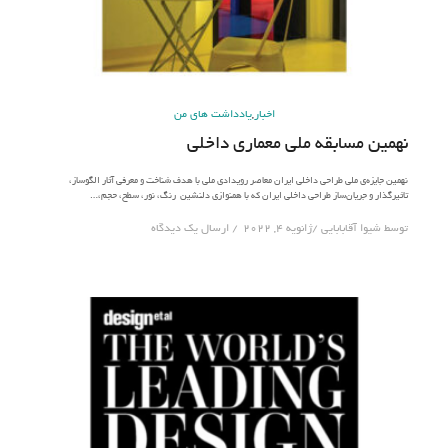
اخبار
,
یادداشت های من
نهمین مسابقه ملی معماری داخلی
نهمین جایزه‌ی ملی طراحی داخلی ایران معاصر رویدادی ملی با هدف شناخت و معرفی آثار الگوساز،
تاثیرگذار و جریان‌ساز طراحی داخلی ایران که با همنوازی دلنشین رنگ، نور، سطح، حجم،…
توسط
شیوا آقابابایی
ژانویه 4, 2022
ارسال یک دیدگاه